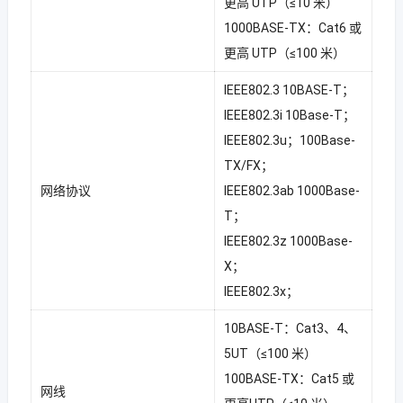
更高 UTP（≤10 米）
1000BASE-TX：Cat6 或
更高 UTP（≤100 米）
IEEE802.3 10BASE-T；
IEEE802.3i 10Base-T；
IEEE802.3u；100Base-
TX/FX；
网络协议
IEEE802.3ab 1000Base-
T；
IEEE802.3z 1000Base-
X；
IEEE802.3x；
10BASE-T：Cat3、4、
5UT（≤100 米）
100BASE-TX：Cat5 或
网线