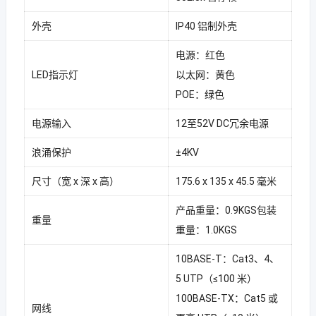
外壳
IP40 铝制外壳
电源：红色
LED指示灯
以太网：黄色
POE：绿色
电源输入
12至52V DC冗余电源
浪涌保护
±4KV
尺寸（宽 x 深 x 高）
175.6 x 135 x 45.5 毫米
产品重量：0.9KGS包装
重量
重量：1.0KGS
10BASE-T：Cat3、4、
5 UTP（≤100 米）
100BASE-TX：Cat5 或
网线